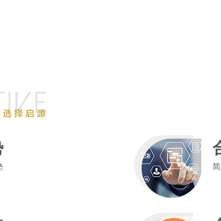
势
垒
简