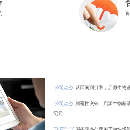
持
航
资
[公司动态]
从田间到引擎，启源生物
[公司动态]
颠覆性突破！启源生物基清
纪元
[政府导向]
国务院办公厅关于加快场景