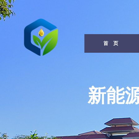
首 页
新能