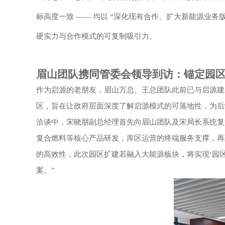
标高度一致
—— 均以 “深化现有合作、扩大新能源业务
硬实力与合作模式的可复制吸引力。
眉山团队携
同
管委会领导到访：锚定园
作为启源的老朋友，眉山万总、王总团队此前已与启源建
区
，旨在让政府层面深度了解启源模式的可落地性，为后
洽谈中，宋晓朋
副
总
经理
首先向眉山团队及宋局长系统复
复合燃料
等核心产品研发，库区运营的终端服务支撑，再
的高效性，此次园区扩建若融入大能源板块，将实现‘园区 
案。”