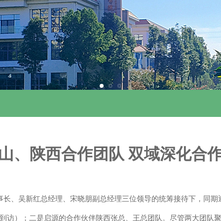
山、陕西合作团队 双域深化合
董事长、吴新红总经理、宋晓朋副总经理三位领导的统筹接待下，同期
到访）；二是
启源的合作伙伴
陕西张总、王总
团队
。尽管两大团队