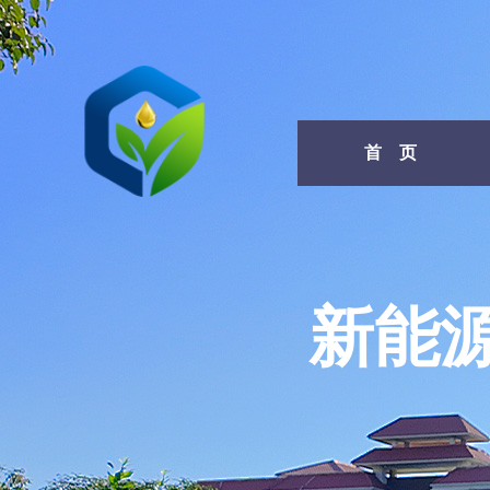
首 页
新能