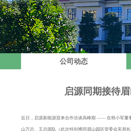
公司动态
启源同期接待眉
近日，启源新能源迎来合作洽谈高峰期
—— 在韩小军
山万总、王总团队（此次特别携同眉山园区管委会宋局长