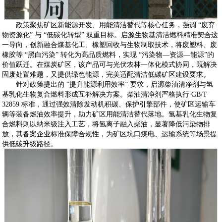
政策聚焦矿区新能源开发、用能清洁替代等核心任务，强调
“废弃
物资源化” 与 “低碳化转型” 双重目标。启源生物基清洁燃料精准契合这
一导向，创新融合煤基化工、橡塑回收与生物制取技术，将废塑料、废
橡胶等 “黑白污染” 转化为高品质燃料，实现 “污染物—资源—能源”的
价值跃迁。在煤炭矿区，该产品可与光伏农林一体化模式协同，既解决
固废处置难题，又提供绿色能源，完美适配清洁低碳矿区建设要求。
针对政策提出的
“提升能源利用效率” 要求，启源柴油清净剂与氢
基乳化生物复合燃料形成互补解决方案。柴油清净剂严格执行 GB/T
32859 标准，通过强效清除发动机积碳、保护引擎部件，使矿区运输车
辆等装备燃油效率提升，助力矿区用能清洁替代落地。氢基乳化生物复
合燃料则以纳米级注入工艺，将氢离子融入柴油，显著降低污染物排
放，其备案企业标准保障合规性，为矿区坑口煤电、运输系统等场景提
供低碳升级路径。